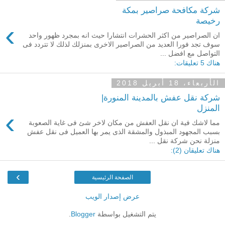
شركة مكافحة صراصير بمكة
رخيصة
›
ان الصراصير من اكثر الحشرات انتشارا حيث انه بمجرد ظهور واحد
سوف تجد فورا العديد من الصراصير الاخرى بمنزلك لذلك لا تتردد فى
التواصل مع افضل ...
هناك 5 تعليقات:
الأربعاء، 18 أبريل 2018
شركة نقل عفش بالمدينة المنورة|
المنزل
›
مما لاشك فية ان نقل العفش من مكان لاخر شئ فى غاية الصعوبة
بسبب المجهود المبذول والمشقة الذى يمر بها العميل فى نقل عفش
منزلة نحن شركة نقل ...
هناك تعليقان (2):
›
الصفحة الرئيسية
عرض إصدار الويب
يتم التشغيل بواسطة
Blogger
.