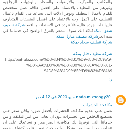
والمكاتب والموكيت والارضيات والسجاد والوجهات الزجاجيه
وغيرهم من التنظيف بالاعتماد على افضل طاقم عمل متخصص
للقيام باعمال التنظيف ونوفر الالات التى تساعد فى القيام باعمال
التنظيف على اكمل وجه بالاعتماد على افضل المنظفات المتعارف
عليها ذات جوده عاليه فلا تتردد فى الاستعانه بـ افضل
شركة تنظيف
شقق بمكة
فتاكد انك سوف تشعر بالفرق الواضح فى خدماتنا في
بيت العز
شركة تنظيف منازل بمكة
شركة تنظيف سجاد بمكة
شركة تنظيف فلل بمكة
http://beit-alezz.com/%D8%B4%D8%B1%D9%83%D8%A9-
%D8%AA%D9%86%D8%B8%D9%8A%D9%81-
%D8%A8%D9%85%D9%83%D8%A9/
رد
20 مايو 2020 في 4:12 ص
nada.mixseogy
مكافحة الحشرات
نعمل على تقديم مكافحة الحشرات بأفضل صورة واقل سعر حتى
تستطيع التخلص من الحشرات دون ان تعانى من امر التكلفة و من
خدماتنا التى نوفرها لك مكافحة الصراصير و نساعدك على ان
تتخلص من الصراصير بشكل نهائى حيث نعمل على اكتشاف جميع