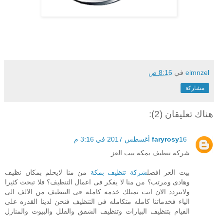
elmnzel
في
8:16 ص
مشاركة
هناك تعليقان (2):
16 أغسطس 2017 في 3:16 م
faryrosy
شركة تنظيف بمكة بيت العز
بيت العز افضل
شركة تنظيف بمكة
من منا لايحلم بمكان نظيف
وهادى ومرتب؟ من منا لا يفكر فى اعمال التنظيف؟ فلا تبحث كثيرا
ولاتتردد الان انت تمتلك خدمه كامله فى التنظيف من الالف الى
الياء فخدماتنا كامله متكامله فى التنظيف فنحن لدينا القدره على
القيام بتنظيف البيارات وتنظيف الشقق والفلل والبيوت والمنازل